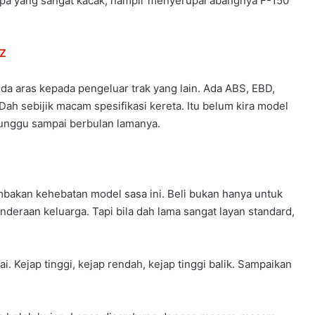
 rupa yang sangat kacak, hampir menyerupai abangnya F-150
JZ
nda aras kepada pengeluar trak yang lain. Ada ABS, EBD,
ah sebijik macam spesifikasi kereta. Itu belum kira model
nunggu sampai berbulan lamanya.
bakan kehebatan model sasa ini. Beli bukan hanya untuk
enderaan keluarga. Tapi bila dah lama sangat layan standard,
. Kejap tinggi, kejap rendah, kejap tinggi balik. Sampaikan