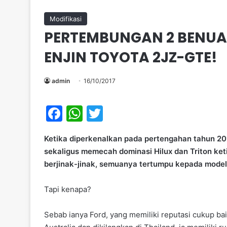
Modifikasi
PERTEMBUNGAN 2 BENUA
ENJIN TOYOTA 2JZ-GTE!
admin
16/10/2017
F
W
T
a
h
w
Ketika diperkenalkan pada pertengahan tahun 20
c
at
itt
sekaligus memecah dominasi Hilux dan Triton ket
e
s
er
berjinak-jinak, semuanya tertumpu kepada model s
b
A
Tapi k
o
p
o
p
Sebab ianya Ford, yang memiliki reputasi cukup ba
k