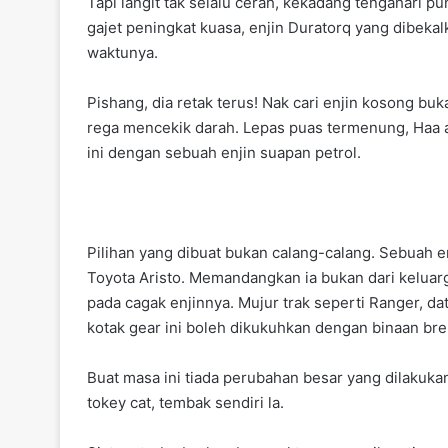
Tapi langit tak selalu cerah, kekadang tengahar
gajet peningkat kuasa, enjin Duratorq yang dibek
waktunya.
Pishang, dia retak terus! Nak cari enjin kosong bu
rega mencekik darah. Lepas puas termenung, Haa 
ini dengan sebuah enjin suapan petrol.
Pilihan yang dibuat bukan calang-calang. Sebuah e
Toyota Aristo. Memandangkan ia bukan dari keluar
pada cagak enjinnya. Mujur trak seperti Ranger, da
kotak gear ini boleh dikukuhkan dengan binaan bre
Buat masa ini tiada perubahan besar yang dilakuka
tokey cat, tembak sendiri la.