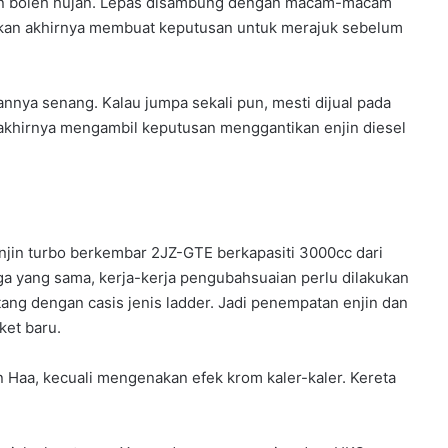
i pun boleh hujan. Lepas disambung dengan macam-macam
alkan akhirnya membuat keputusan untuk merajuk sebelum
kannya senang. Kalau jumpa sekali pun, mesti dijual pada
akhirnya mengambil keputusan menggantikan enjin diesel
njin turbo berkembar 2JZ-GTE berkapasiti 3000cc dari
ga yang sama, kerja-kerja pengubahsuaian perlu dilakukan
tang dengan casis jenis ladder. Jadi penempatan enjin dan
ket baru.
n Haa, kecuali mengenakan efek krom kaler-kaler. Kereta