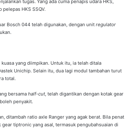
enjalankan tugas. Yang ada cuma penapis udara HKS,
ap pelepas HKS SSQV.
uar Bosch 044 telah digunakan, dengan unit
regulator
ukan.
asa yang diimpikan. Untuk itu, ia telah ditala
Dastek Unichip. Selain itu, dua lagi modul tambahan turut
a total.
atang bersama
half-cut
, telah digantikan dengan kotak gear
boleh penyakit.
n, ditambah ratio axle Ranger yang agak berat. Bila penat
 gear tiptronic yang asal, termasuk pengubahsuaian di