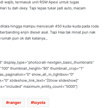
di wajib, termasuk unit RSM Apexi untuk tugas
ri tu dah okey. Tapi lepas tukar jadi auto, macam
aya ditala hingga mampu mencecah 450 kuda-kuda pada roda
berbanding enjin diesel asal. Tapi Haa tak minat pun nak
pi rumah pun ok dah katanya…
8″ display_type=”photocrati-nextgen_basic_thumbnails”
PORSCHE 959 INI ABANG TIRI NISSAN
=”100″ thumbnail_height=”80″ thumbnail_crop=”1″
R32 GT-R. LAIN MAK LAIN BAPAK, TAPI
_pagination=”0″ show_all_in_lightbox=”0″
DUDUK SERUMAH
=”0″ slideshow_link_text=”[Show slideshow]”
rns=”included” maximum_entity_count=”5000″]
BREK CAKERA BERKARAT, PERLU
SEMBUR CAT KE? HABIS JAHANAM
BREK.
ranger
toyota