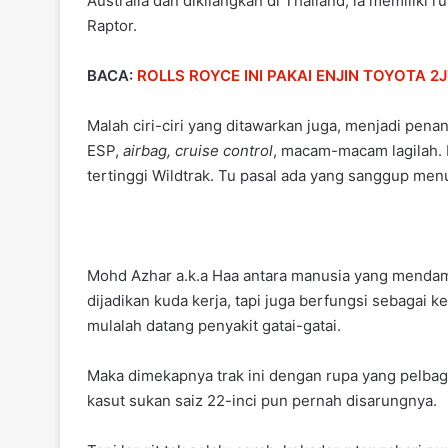
Australia dan dikilangkan di Thailand, ia memiliki
Raptor.
BACA:
ROLLS ROYCE INI PAKAI ENJIN TOYOTA 2
Malah ciri-ciri yang ditawarkan juga, menjadi pena
ESP,
airbag, cruise control
, macam-macam lagilah. D
tertinggi Wildtrak. Tu pasal ada yang sanggup me
Mohd Azhar a.k.a Haa antara manusia yang mendam
dijadikan kuda kerja, tapi juga berfungsi sebagai k
mulalah datang penyakit gatai-gatai.
Maka dimekapnya trak ini dengan rupa yang pelbagai
kasut sukan saiz 22-inci pun pernah disarungnya.