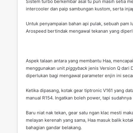
Sistem turbo berkembar asal tu pun masih setia m
intercooler dan paip sambungan kustom, serta inj
Untuk penyampaian bahan api pulak, sebuah pam l
Arospeed bertindak mengawal tekanan yang diperl
Aspek talaan antara yang membantu Haa, mencapai ku
menggunakan unit
piggyback
jenis Version Q dari 
diperlukan bagi mengawal parameter enjin ini secar
Ketika dipasang, kotak gear tiptronic V161 yang d
manual R154. Ingatkan boleh power, tapi sudahnya 
Baru niat nak tekan, gear satu ngan klac mesti maka
melayan kerenah yang sama, Haa masuk balik kotak
bahagian gandar belakang.