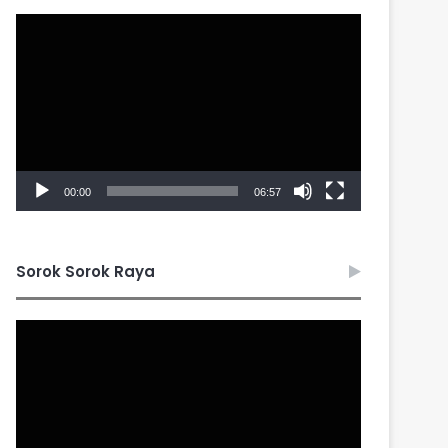
Video
Player
00:00
06:57
Sorok Sorok Raya
Video
Player