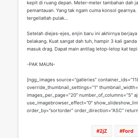
kepit di ruang depan. Meter-meter tambahan dah ja
pemantauan. Yang tak ngam cuma konsol gearnya. Ha
tergeliatlah pulak…
Setelah diejes-ejes, enjin baru ini akhirnya berj
belakang. Kuat sangat dah tuh, hampir 3 kali ganda 
masuk drag. Dapat main antilag letop-letop kat te
-PAK MAUN-
[ngg_images source=”galleries” container_ids=”11
override_thumbnail_settings=”1″ thumbnail_width
images_per_page=”20″ number_of_columns=”5″ ajax
use_imagebrowser_effect=”0″ show_slideshow_link
order_by=”sortorder” order_direction=”ASC” retu
2jZ
Ford