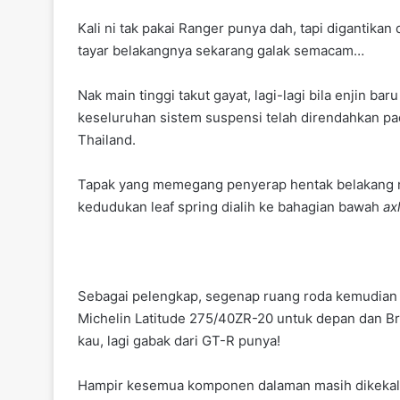
Kali ni tak pakai Ranger punya dah, tapi digantikan
tayar belakangnya sekarang galak semacam…
Nak main tinggi takut gayat, lagi-lagi bila enjin bar
keseluruhan sistem suspensi telah direndahkan pa
Thailand.
Tapak yang memegang penyerap hentak belakang me
kedudukan leaf spring dialih ke bahagian bawah
ax
Sebagai pelengkap, segenap ruang roda kemudian di
Michelin Latitude 275/40ZR-20 untuk depan dan B
kau, lagi gabak dari GT-R punya!
Hampir kesemua komponen dalaman masih dikekalk