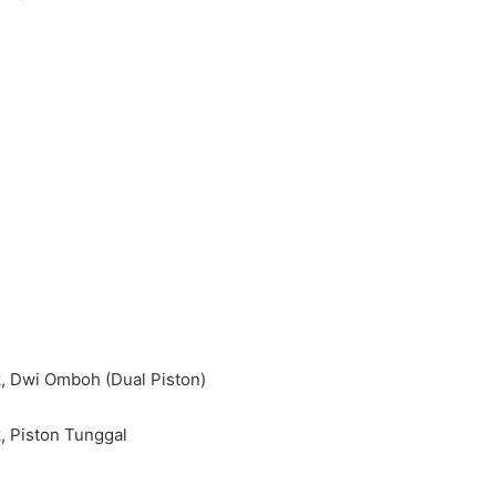
 Omboh (Dual Piston)
ston Tunggal
RASMI: VESPA 180 BAHARU DAH
MENDARAT DI MALAYSIA – DARI