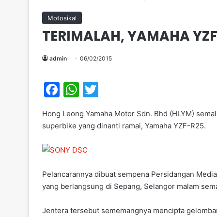
Motosikal
TERIMALAH, YAMAHA YZF
admin
06/02/2015
F
W
T
a
h
w
Hong Leong Yamaha Motor Sdn. Bhd (HLYM) semal
c
at
itt
superbike yang dinanti ramai, Yamaha YZF-R25.
e
s
er
b
A
o
p
Pelancarannya dibuat sempena Persidangan Media 
o
p
yang berlangsung di Sepang, Selangor malam sem
k
Jentera tersebut sememangnya mencipta gelombang