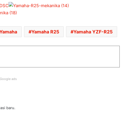
RM21,500
RASMI: AVETA VANGUARD 250
LIMITED EDITION DIUMUMKAN –
HANYA 688 UNIT, RM17,188
Yamaha
Yamaha R25
Yamaha YZF-R25
RASMI: AVETA VANGUARD 180
DIPERKENAL – DARI RM9,398
HARGA KAWASAKI KLE500
DIUMUMKAN – RM32,900
Google ads
ARIIC GOBI 250 KINI TIBA DI
PENGEDAR – RM13,988
asi baru.
CYCLONE RT450GT PESAING BARU
SKUTER GT – ENJIN DUA SILINDER