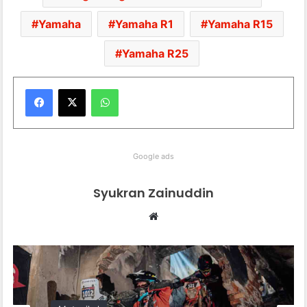
Yamaha
Yamaha R1
Yamaha R15
Yamaha R25
WhatsApp
Google ads
Syukran Zainuddin
We
bsi
te