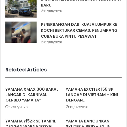
BARU
07/08/2026
PENERBANGAN DARI KUALA LUMPUR KE
KOCHI BERTUKAR CEMAS, PENUMPANG
CUBA BUKA PINTU PESAWAT
07/08/2026
Related Articles
YAMAHA XMAX 300 BAKAL
YAMAHA EXCITER 155 SP
LANCAR DI KARNIVAL
LANCAR DI VIETNAM – KINI
GENBLU YAMAHA?
DENGAN…
17/07/2026
13/07/2026
YAMAHA Y15ZR SE TAMPIL
YAMAHA BANGUNKAN
DENGAN WARNA ‘ROYAL
SKUTER HIBRID – ENJIN