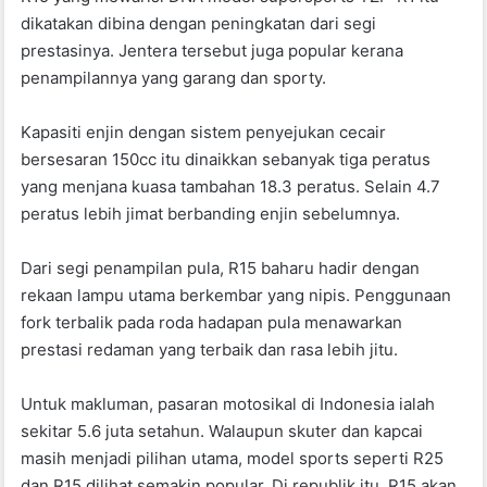
o
p
dikatakan dibina dengan peningkatan dari segi
k
prestasinya. Jentera tersebut juga popular kerana
penampilannya yang garang dan sporty.
Kapasiti enjin dengan sistem penyejukan cecair
bersesaran 150cc itu dinaikkan sebanyak tiga peratus
yang menjana kuasa tambahan 18.3 peratus. Selain 4.7
peratus lebih jimat berbanding enjin sebelumnya.
Dari segi penampilan pula, R15 baharu hadir dengan
rekaan lampu utama berkembar yang nipis. Penggunaan
fork terbalik pada roda hadapan pula menawarkan
prestasi redaman yang terbaik dan rasa lebih jitu.
Untuk makluman, pasaran motosikal di Indonesia ialah
sekitar 5.6 juta setahun. Walaupun skuter dan kapcai
masih menjadi pilihan utama, model sports seperti R25
dan R15 dilihat semakin popular. Di republik itu, R15 akan