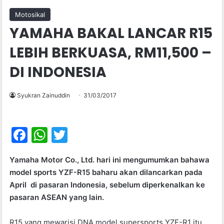
Motosikal
YAMAHA BAKAL LANCAR R15
LEBIH BERKUASA, RM11,500 –
DI INDONESIA
Syukran Zainuddin
31/03/2017
F
W
T
a
h
w
Yamaha Motor Co., Ltd. hari ini mengumumkan bahawa
c
at
itt
model sports YZF-R15 baharu akan dilancarkan pada
e
s
er
April di pasaran Indonesia, sebelum diperkenalkan ke
b
A
pasaran ASEAN yang lain.
o
p
R15 yang mewarisi DNA model supersports YZF-R1 itu