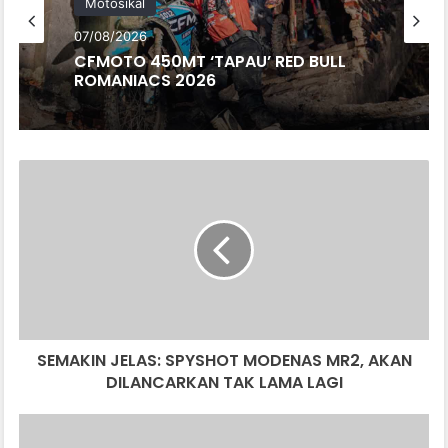
Motosikal
07/08/2026
CFMOTO 450MT ‘TAPAU’ RED BULL
ROMANIACS 2026
S
E
M
A
K
I
N
J
E
SEMAKIN JELAS: SPYSHOT MODENAS MR2, AKAN
L
DILANCARKAN TAK LAMA LAGI
A
S
:
D
S
E