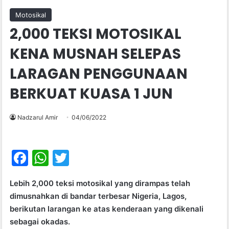
Motosikal
2,000 TEKSI MOTOSIKAL
KENA MUSNAH SELEPAS
LARAGAN PENGGUNAAN
BERKUAT KUASA 1 JUN
Nadzarul Amir
04/06/2022
F
W
T
a
h
w
Lebih 2,000 teksi motosikal yang dirampas telah
c
at
itt
dimusnahkan di bandar terbesar Nigeria, Lagos,
e
s
er
berikutan larangan ke atas kenderaan yang dikenali
b
A
sebagai okadas.