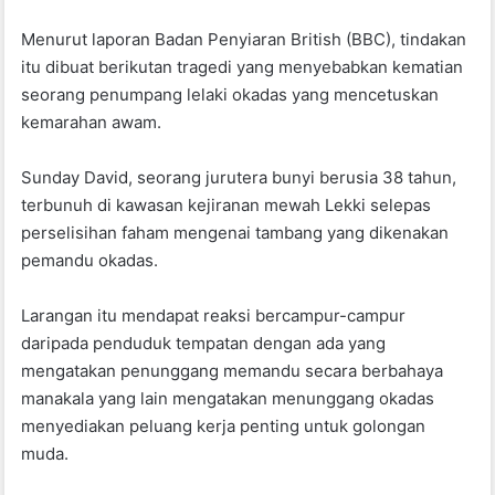
o
p
Menurut laporan Badan Penyiaran British (BBC), tindakan
o
p
itu dibuat berikutan tragedi yang menyebabkan kematian
k
seorang penumpang lelaki okadas yang mencetuskan
kemarahan awam.
Sunday David, seorang jurutera bunyi berusia 38 tahun,
terbunuh di kawasan kejiranan mewah Lekki selepas
perselisihan faham mengenai tambang yang dikenakan
pemandu okadas.
Larangan itu mendapat reaksi bercampur-campur
daripada penduduk tempatan dengan ada yang
mengatakan penunggang memandu secara berbahaya
manakala yang lain mengatakan menunggang okadas
menyediakan peluang kerja penting untuk golongan
muda.