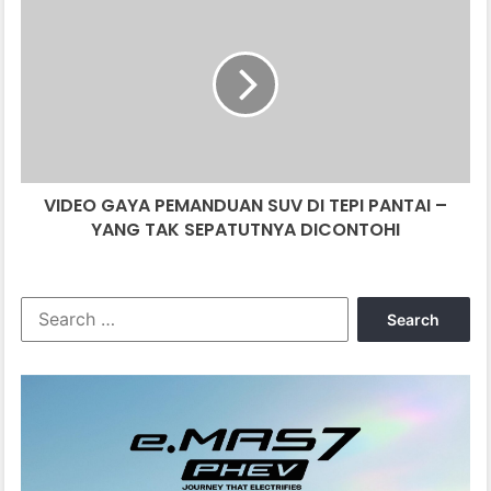
GAYA
PEMANDUAN
SUV
DI
TEPI
PANTAI
–
YANG
VIDEO GAYA PEMANDUAN SUV DI TEPI PANTAI –
TAK
SEPATUTNYA
YANG TAK SEPATUTNYA DICONTOHI
DICONTOHI
Search
for: