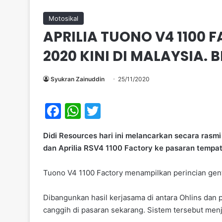
Motosikal
APRILIA TUONO V4 1100 
2020 KINI DI MALAYSIA. 
Syukran Zainuddin
25/11/2020
F
W
T
a
h
w
Didi Resources hari ini melancarkan secara rasm
c
at
itt
dan Aprilia RSV4 1100 Factory ke pasaran tempa
e
s
er
b
A
Tuono V4 1100 Factory menampilkan perincian genti
o
p
Dibangunkan hasil kerjasama di antara Ohlins dan p
o
p
canggih di pasaran sekarang. Sistem tersebut menjan
k