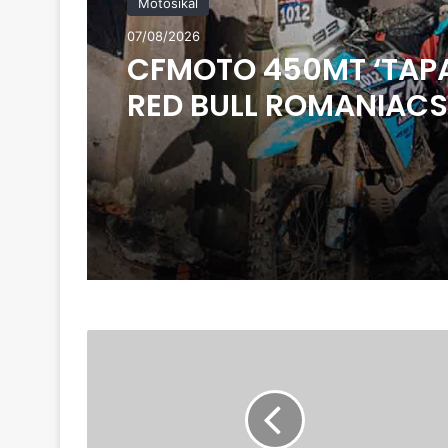
Motosikal
07/08/2026
CFMOTO 450MT ‘TAP
RED BULL ROMANIACS
SULTAN
JOHOR
KURNIA
KERETA
PADA
PENGARAH,