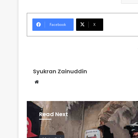
Facebook
X
Syukran Zainuddin
Website
Read Next