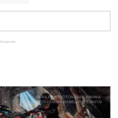
RASMI: AVETA VANGUARD 180
DIPERKENAL – DARI RM9,398
HARGA KAWASAKI KLE500
DIUMUMKAN – RM32,900
Google ads
ARIIC GOBI 250 KINI TIBA DI
PENGEDAR – RM13,988
CYCLONE RT450GT PESAING BARU
SKUTER GT – ENJIN DUA SILINDER
398CC, 42HP
BAWA BALIK PROTON SAGA, YAMAHA
Y15ZR DENGAN PEMBELIAN SET RANTAI
RK-M EDISI MERDEKA 2026