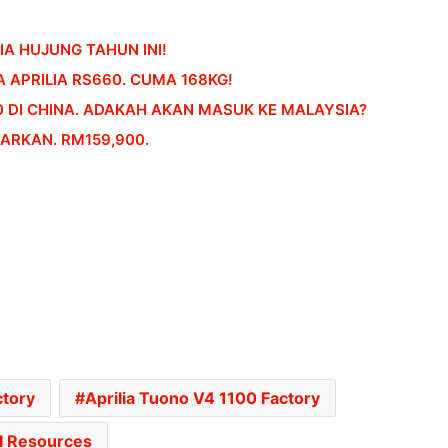
A HUJUNG TAHUN INI!
 APRILIA RS660. CUMA 168KG!
0 DI CHINA. ADAKAH AKAN MASUK KE MALAYSIA?
CARKAN. RM159,900.
RASMI: VESPA 180 BAHARU DAH
MENDARAT DI MALAYSIA – DARI
RM21,500
RASMI: AVETA VANGUARD 250
LIMITED EDITION DIUMUMKAN –
ctory
Aprilia Tuono V4 1100 Factory
HANYA 688 UNIT, RM17,188
I Resources