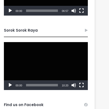
00:00
06:57
Sorok Sorok Raya
Video
Player
00:00
10:20
Find us on Facebook