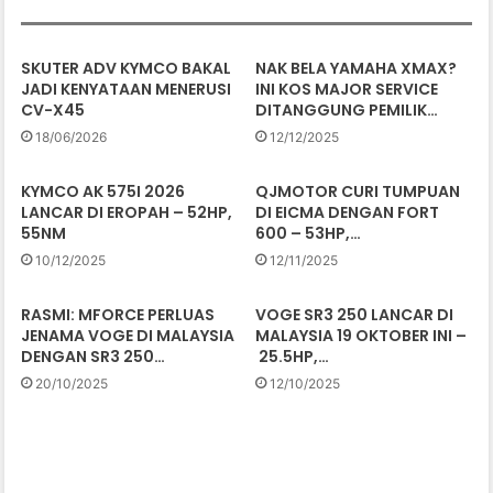
SKUTER ADV KYMCO BAKAL
NAK BELA YAMAHA XMAX?
JADI KENYATAAN MENERUSI
INI KOS MAJOR SERVICE
CV-X45
DITANGGUNG PEMILIK…
18/06/2026
12/12/2025
KYMCO AK 575I 2026
QJMOTOR CURI TUMPUAN
LANCAR DI EROPAH – 52HP,
DI EICMA DENGAN FORT
55NM
600 – 53HP,…
10/12/2025
12/11/2025
RASMI: MFORCE PERLUAS
VOGE SR3 250 LANCAR DI
JENAMA VOGE DI MALAYSIA
MALAYSIA 19 OKTOBER INI –
DENGAN SR3 250…
25.5HP,…
20/10/2025
12/10/2025