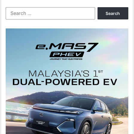
Search
for: