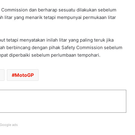
 Commission dan berharap sesuatu dilakukan sebelum
h litar yang menarik tetapi mempunyai permukaan litar
KTM 790 RC DALAM PEMBANGUNAN –
CEO KTM
ut tetapi menyatakan inilah litar yang paling teruk jika
PROTOTAIP KAWASAKI VERSYS 900
elah berbincang dengan pihak Safety Commission sebelum
SERBA BAHARU DIKESAN DI EROPAH
mpat diperbaiki sebelum perlumbaan tempohari.
AOS2026: ROYAL ENFIELD OBSIDIAN
MotoGP
SERLAH SENTUHAN PA’DIN MUSA
RASMI: VESPA 180 BAHARU DAH
MENDARAT DI MALAYSIA – DARI
RM21,500
Google ads
RASMI: AVETA VANGUARD 250
LIMITED EDITION DIUMUMKAN –