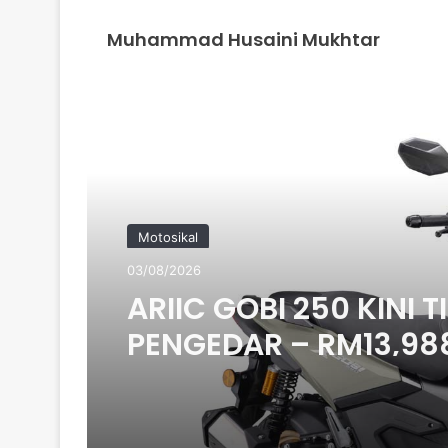
Muhammad Husaini Mukhtar
Read Next
Motosikal
03/08/2026
ARIIC GOBI 250 KINI T
PENGEDAR – RM13,98