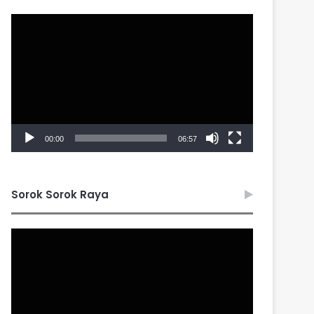
Video
Player
00:00
06:57
Sorok Sorok Raya
Video
Player