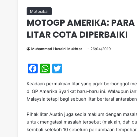
Motosikal
MOTOGP AMERIKA: PAR
LITAR COTA DIPERBAIKI
Muhammad Husaini Mukhtar
26/04/2019
F
W
T
a
h
w
Keadaan permukaan litar yang agak berbonggol m
c
at
itt
di GP Amerika Syarikat baru-baru ini. Walaupun ia
e
s
er
Malaysia tetapi bagi sebuah litar bertaraf antarab
b
A
Pihak litar Austin juga sedia maklum dengan masal
o
p
untuk mengatasi masalah tersebut (mak aih, dah dua
o
p
kembali selekoh 10 sebelum perlumbaan tempohari
k