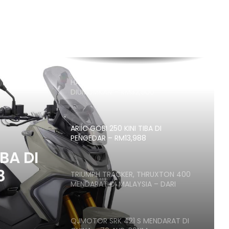
HANYA 688 UNIT, RM17,188
RASMI: AVETA VANGUARD 180
DIPERKENAL – DARI RM9,398
HARGA KAWASAKI KLE500
DIUMUMKAN – RM32,900
ARIIC GOBI 250 KINI TIBA DI
PENGEDAR – RM13,988
IBA DI
8
TRIUMPH TRACKER, THRUXTON 400
MENDARAT DI MALAYSIA – DARI
RM27,900
QJMOTOR SRK 421 S MENDARAT DI