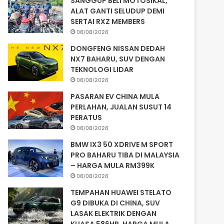
SANGGUP BELI MOTOSIKAL,
ALAT GANTI SELUDUP DEMI
SERTAI RXZ MEMBERS
06/08/2026
DONGFENG NISSAN DEDAH
NX7 BAHARU, SUV DENGAN
TEKNOLOGI LIDAR
06/08/2026
PASARAN EV CHINA MULA
PERLAHAN, JUALAN SUSUT 14
PERATUS
06/08/2026
BMW IX3 50 XDRIVE M SPORT
PRO BAHARU TIBA DI MALAYSIA
– HARGA MULA RM399K
06/08/2026
TEMPAHAN HUAWEI STELATO
G9 DIBUKA DI CHINA, SUV
LASAK ELEKTRIK DENGAN