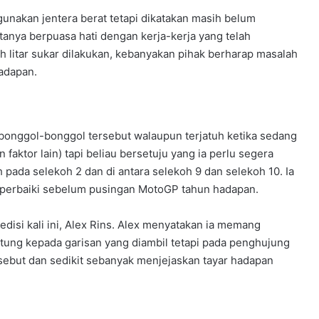
nakan jentera berat tetapi dikatakan masih belum
anya berpuasa hati dengan kerja-kerja yang telah
 litar sukar dilakukan, kebanyakan pihak berharap masalah
hadapan.
HARGA KAWASAKI KLE500
DIUMUMKAN – RM32,900
bonggol-bonggol tersebut walaupun terjatuh ketika sedang
faktor lain) tapi beliau bersetuju yang ia perlu segera
 pada selekoh 2 dan di antara selekoh 9 dan selekoh 10. Ia
ARIIC GOBI 250 KINI TIBA DI
PENGEDAR – RM13,988
 diperbaiki sebelum pusingan MotoGP tahun hadapan.
disi kali ini, Alex Rins. Alex menyatakan ia memang
TRIUMPH TRACKER, THRUXTON 400
antung kepada garisan yang diambil tetapi pada penghujung
MENDARAT DI MALAYSIA – DARI
rsebut dan sedikit sebanyak menjejaskan tayar hadapan
RM27,900
QJMOTOR SRK 421 S MENDARAT DI
CHINA – 76.4HP, 39NM