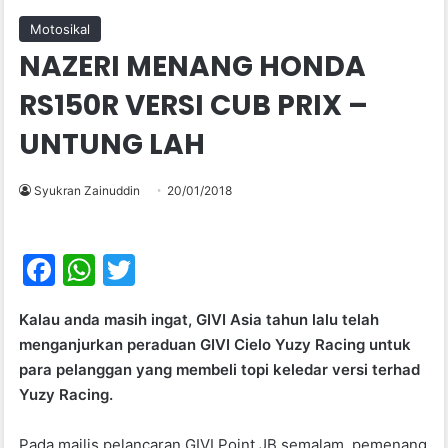
Motosikal
NAZERI MENANG HONDA
RS150R VERSI CUB PRIX –
UNTUNG LAH
Syukran Zainuddin
20/01/2018
F
W
T
a
h
w
Kalau anda masih ingat, GIVI Asia tahun lalu telah
c
at
itt
menganjurkan peraduan GIVI Cielo Yuzy Racing untuk
e
s
er
para pelanggan yang membeli topi keledar versi terhad
b
A
Yuzy Racing.
o
p
Pada majlis pelancaran GIVI Point JB semalam, pemenang