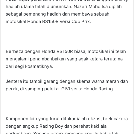
o
p
hadiah utama telah diumumkan. Nazeri Mohd Isa dipilih
k
sebagai pemenang hadiah dan membawa sebuah
motosikal Honda RS150R versi Cub Prix.
Berbeza dengan Honda RS150R biasa, motosikal ini telah
mengalami penambahbaikan yang agak ketara terutama
dari segi kosmetiknya.
Jentera itu tampil garang dengan skema warna merah dan
perak, di samping pelekar GIVI serta Honda Racing.
Komponen lain yang turut ditukar ialah ekzos, brek cakera
dengan angkup Racing Boy dan perehat kaki ala
perlumbaan. Senang cakap, memang sporty habis lah.