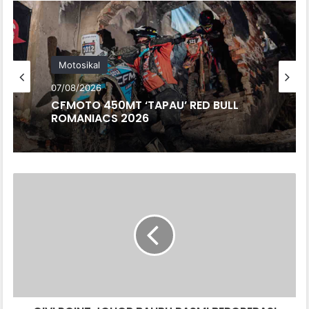
te
Motosikal
07/08/2026
CFMOTO 450MT ‘TAPAU’ RED BULL
ROMANIACS 2026
G
I
V
I
P
O
I
N
T