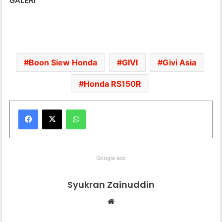
GALERI
Boon Siew Honda
GIVI
Givi Asia
Honda RS150R
WhatsApp
Google ads
Syukran Zainuddin
We
bsi