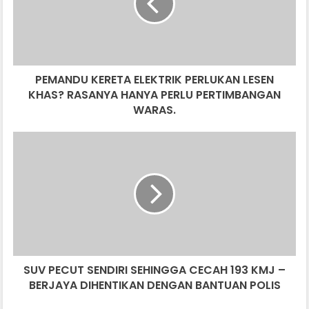
LESEN
KHAS?
RASANYA
HANYA
PERLU
PEMANDU KERETA ELEKTRIK PERLUKAN LESEN
PERTIMBANGAN
WARAS.
KHAS? RASANYA HANYA PERLU PERTIMBANGAN
WARAS.
SUV
PECUT
SENDIRI
SEHINGGA
CECAH
193
KMJ
–
BERJAYA
SUV PECUT SENDIRI SEHINGGA CECAH 193 KMJ –
DIHENTIKAN
DENGAN
BERJAYA DIHENTIKAN DENGAN BANTUAN POLIS
BANTUAN