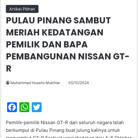
Artikel Pilihan
PULAU PINANG SAMBUT
MERIAH KEDATANGAN
PEMILIK DAN BAPA
PEMBANGUNAN NISSAN GT-
R
Muhammad Husaini Mukhtar
05/10/2024
F
W
T
a
h
w
Pemilik-pemilik Nissan GT-R dari seluruh negara telah
c
at
itt
berkumpul di Pulau Pinang buat julung kalinya untuk
e
s
er
menyambut GT-R Festival yang diadakan dari 4-6 Oktober