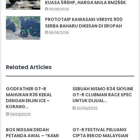
KUASA 586HP, HARGA MULA RM266K
06/08/2026
PROTOTAIP KAWASAKI VERSYS 900
SERBA BAHARU DIKESAN DI EROPAH
06/08/2026
Related Articles
GODFATHER GT-R
SEBUAH NISMO R34 SKYLINE
MAHUKAN R36 KEKAL
GT-R CLUBMAN RACE SPEC
DENGAN ENJIN ICE –
UNTUK DIJUAL…
KORANG…
20/06/2025
29/08/2025
BOS NISSAN DEDAH
GT-R FESTIVAL PELUANG
PETANDA AWAL – “KAMI
CIPTA REKOD MALAYSIAN