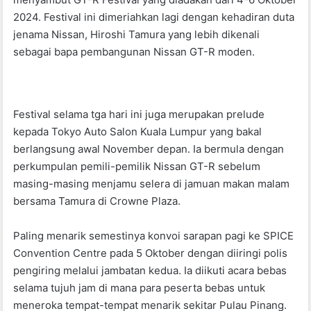
b
A
2024. Festival ini dimeriahkan lagi dengan kehadiran duta
jenama Nissan, Hiroshi Tamura yang lebih dikenali
o
p
sebagai bapa pembangunan Nissan GT-R moden.
o
p
k
Festival selama tga hari ini juga merupakan prelude
kepada Tokyo Auto Salon Kuala Lumpur yang bakal
berlangsung awal November depan. Ia bermula dengan
perkumpulan pemili-pemilik Nissan GT-R sebelum
masing-masing menjamu selera di jamuan makan malam
bersama Tamura di Crowne Plaza.
Paling menarik semestinya konvoi sarapan pagi ke SPICE
Convention Centre pada 5 Oktober dengan diiringi polis
pengiring melalui jambatan kedua. Ia diikuti acara bebas
selama tujuh jam di mana para peserta bebas untuk
meneroka tempat-tempat menarik sekitar Pulau Pinang.