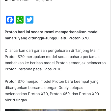
F
W
T
a
h
w
Proton hari ini secara rasmi memperkenalkan model
c
at
itt
baharu yang ditunggu-tunggu iaitu Proton S70.
e
s
er
b
A
Dilancarkan dari garisan pengeluaran di Tanjong Malim,
Proton S70 merupakan model sedan baharu pertama di
o
p
tambahkan ke barisan model Proton semenjak pelancaran
o
p
Proton Persona pada Ogos 2016.
k
Proton S70 menjadi model Proton baru keempat yang
dibangunkan bersama dengan Geely selepas
melancarkan Proton X70, Proton X50, dan Proton X90
hibrid ringan.