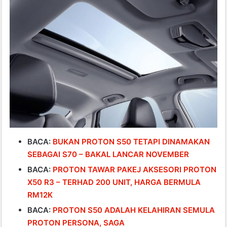
BACA:
BUKAN PROTON S50 TETAPI DINAMAKAN
SEBAGAI S70 – BAKAL LANCAR NOVEMBER
BACA:
PROTON TAWAR PAKEJ AKSESORI PROTON
X50 R3 – TERHAD 200 UNIT, HARGA BERMULA
RM12K
BACA:
PROTON S50 ADALAH KELAHIRAN SEMULA
PROTON PERSONA, SAGA