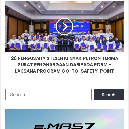
26
PENGUSAHA
STESEN
MINYAK
PETRON
TERIMA
SURAT
PENGHARGAAN
DARIPADA
26 PENGUSAHA STESEN MINYAK PETRON TERIMA
PDRM
-
SURAT PENGHARGAAN DARIPADA PDRM -
LAKSANA
LAKSANA PROGRAM GO-TO-SAFETY-POINT
PROGRAM
GO-
TO-
Search
SAFETY-
for:
POINT