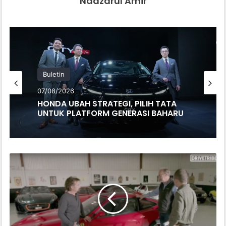
Nadzarul Amir
Buletin
07/08/2026
HONDA UBAH STRATEGI, PILIH TATA
UNTUK PLATFORM GENERASI BAHARU
RICHARD
HAMMOND
TERPAKSA
JUAL
FERRARI
UNTUK
BAYAR