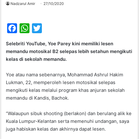
Nadzarul Amir
27/10/2020
F
W
T
a
h
w
Selebriti YouTube, Yoe Parey kini memiliki lesen
c
at
itt
memandu motosikal B2 selepas lebih setahun mengikuti
e
s
er
kelas di sekolah memandu.
b
A
Yoe atau nama sebenarnya, Mohammad Ashrul Hakim
o
p
Lukman, 22, memperoleh lesen motosikal selepas
o
p
mengikuti kelas melalui program khas anjuran sekolah
k
memandu di Kandis, Bachok.
“Walaupun sibuk shooting (berlakon) dan berulang alik ke
Kuala Lumpur-Kelantan serta memenuhi undangan, saya
juga habiskan kelas dan akhirnya dapat lesen.