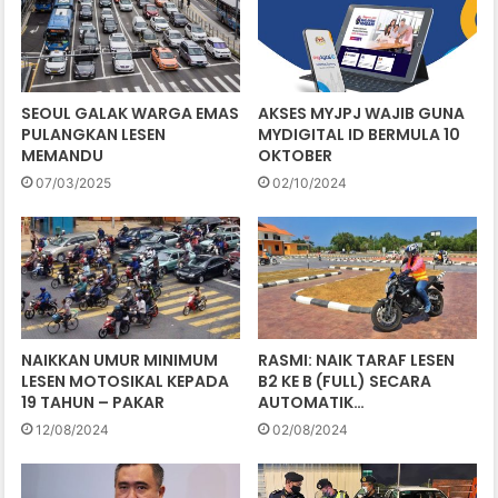
SEOUL GALAK WARGA EMAS
AKSES MYJPJ WAJIB GUNA
PULANGKAN LESEN
MYDIGITAL ID BERMULA 10
MEMANDU
OKTOBER
07/03/2025
02/10/2024
NAIKKAN UMUR MINIMUM
RASMI: NAIK TARAF LESEN
LESEN MOTOSIKAL KEPADA
B2 KE B (FULL) SECARA
19 TAHUN – PAKAR
AUTOMATIK…
12/08/2024
02/08/2024