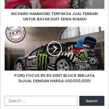
DUIT
SEWA
RICHARD HAMMOND TERPAKSA JUAL FERRARI
RUMAH
UNTUK BAYAR DUIT SEWA RUMAH
FORD
FOCUS
RS
RX
KENT
BLOCK
BERJAYA
DIJUAL
DENGAN
FORD FOCUS RS RX KENT BLOCK BERJAYA
HARGA
USD200,000!
DIJUAL DENGAN HARGA USD200,000!
Search
for: