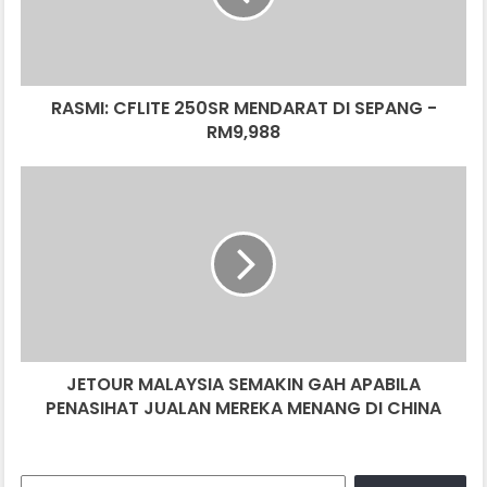
SEPANG
-
RM9,988
RASMI: CFLITE 250SR MENDARAT DI SEPANG -
RM9,988
JETOUR
MALAYSIA
SEMAKIN
GAH
APABILA
PENASIHAT
JUALAN
MEREKA
MENANG
JETOUR MALAYSIA SEMAKIN GAH APABILA
DI
CHINA
PENASIHAT JUALAN MEREKA MENANG DI CHINA
Search