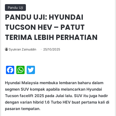
Pandu Uji
PANDU UJI: HYUNDAI
TUCSON HEV – PATUT
TERIMA LEBIH PERHATIAN
Syukran Zainuddin
25/10/2025
F
W
T
a
h
w
Hyundai Malaysia membuka lembaran baharu dalam
c
at
itt
segmen SUV kompak apabila melancarkan Hyundai
e
s
er
Tucson facelift 2025 pada Julai lalu. SUV itu juga hadir
b
A
dengan varian hibrid 1.6 Turbo HEV buat pertama kali di
pasaran tempatan.
o
p