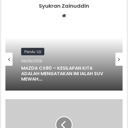
Syukran Zainuddin
Website
Pandu Uji
09/06/2026
MAZDA CX80 – KESILAPAN KITA
ADALAH MENGATAKAN INI IALAH SUV
MEWAH….
RASMI:
CFLITE
250SR
MENDARAT
DI