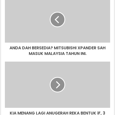
DAH
BERSEDIA?
MITSUBISHI
XPANDER
SAH
MASUK
MALAYSIA
TAHUN
ANDA DAH BERSEDIA? MITSUBISHI XPANDER SAH
INI.
MASUK MALAYSIA TAHUN INI.
KIA
MENANG
LAGI
ANUGERAH
REKA
BENTUK
iF,
3
MODEL
KIA MENANG LAGI ANUGERAH REKA BENTUK iF, 3
SEKALIGUS