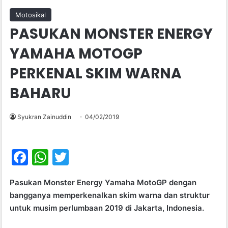
Motosikal
PASUKAN MONSTER ENERGY
YAMAHA MOTOGP
PERKENAL SKIM WARNA
BAHARU
Syukran Zainuddin
04/02/2019
F
W
T
a
h
w
Pasukan Monster Energy Yamaha MotoGP dengan
c
at
itt
bangganya memperkenalkan skim warna dan struktur
e
s
er
untuk musim perlumbaan 2019 di Jakarta, Indonesia.
b
A