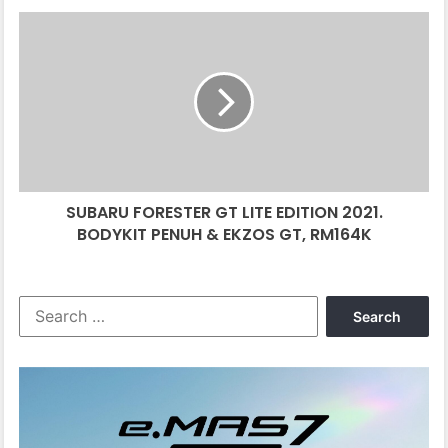
SPEED
SUBARU
32KM/J
FORESTER
JER
GT
LITE
EDITION
2021.
BODYKIT
PENUH
&
SUBARU FORESTER GT LITE EDITION 2021.
EKZOS
GT,
BODYKIT PENUH & EKZOS GT, RM164K
RM164K
Search
for: