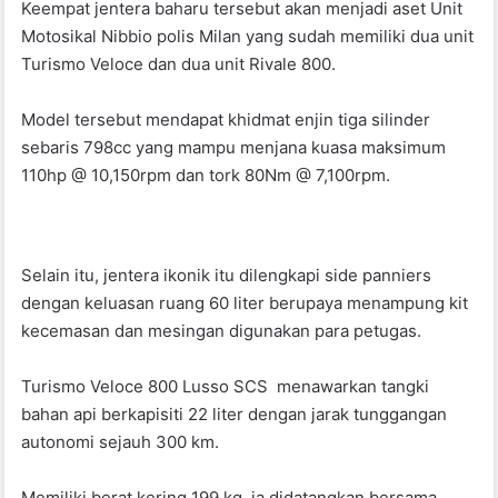
k
Keempat jentera baharu tersebut akan menjadi aset Unit
Motosikal Nibbio polis Milan yang sudah memiliki dua unit
Turismo Veloce dan dua unit Rivale 800.
Model tersebut mendapat khidmat enjin tiga silinder
sebaris 798cc yang mampu menjana kuasa maksimum
110hp @ 10,150rpm dan tork 80Nm @ 7,100rpm.
Selain itu, jentera ikonik itu dilengkapi side panniers
dengan keluasan ruang 60 liter berupaya menampung kit
kecemasan dan mesingan digunakan para petugas.
Turismo Veloce 800 Lusso SCS menawarkan tangki
bahan api berkapisiti 22 liter dengan jarak tunggangan
autonomi sejauh 300 km.
Memiliki berat kering 199 kg, ia didatangkan bersama