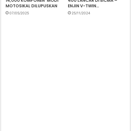
14,000 KOMPONEN ‘MODI’
400 LANCAR DI EICMA –
MOTOSIKAL DILUPUSKAN
ENJIN V-TWIN…
07/05/2025
25/11/2024