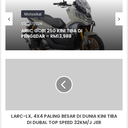
Motosikal
03/08/2026
ARIIC GOBI 250 KINI TIBA DI
PENGEDAR – RM13,988
LARC-
LX,
4X4
PALING
BESAR
DI
DUNIA
KINI
TIBA
LARC-LX, 4X4 PALING BESAR DI DUNIA KINI TIBA
DI
DUBAI.
DI DUBAI. TOP SPEED 32KM/J JER
TOP