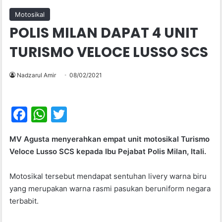
Motosikal
POLIS MILAN DAPAT 4 UNIT
TURISMO VELOCE LUSSO SCS
Nadzarul Amir
08/02/2021
F
W
T
a
h
w
MV Agusta menyerahkan empat unit motosikal Turismo
c
at
itt
Veloce Lusso SCS kepada Ibu Pejabat Polis Milan, Itali.
e
s
er
b
A
Motosikal tersebut mendapat sentuhan livery warna biru
yang merupakan warna rasmi pasukan beruniform negara
o
p
terbabit.
o
p