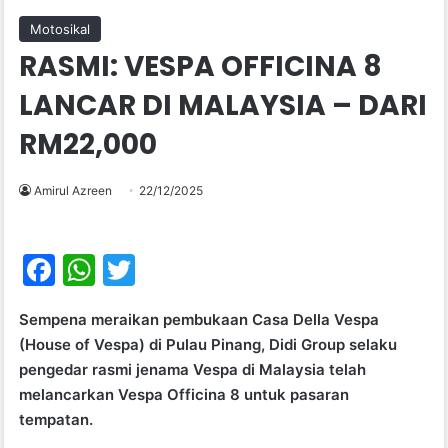
Motosikal
RASMI: VESPA OFFICINA 8
LANCAR DI MALAYSIA – DARI
RM22,000
Amirul Azreen
22/12/2025
F
W
T
a
h
w
Sempena meraikan pembukaan Casa Della Vespa
c
at
itt
(House of Vespa) di Pulau Pinang, Didi Group selaku
e
s
er
pengedar rasmi jenama Vespa di Malaysia telah
b
A
melancarkan Vespa Officina 8 untuk pasaran
tempatan.
o
p