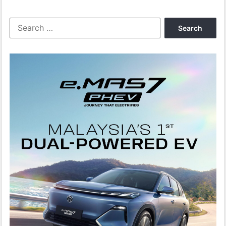
Search
for: