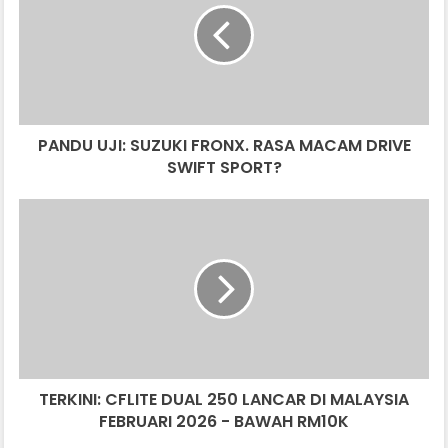
FRONX.
RASA
MACAM
DRIVE
SWIFT
SPORT?
PANDU UJI: SUZUKI FRONX. RASA MACAM DRIVE
SWIFT SPORT?
TERKINI:
CFLITE
DUAL
250
LANCAR
DI
MALAYSIA
FEBRUARI
2026
TERKINI: CFLITE DUAL 250 LANCAR DI MALAYSIA
-
BAWAH
FEBRUARI 2026 - BAWAH RM10K
RM10K