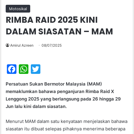
Motosikal
RIMBA RAID 2025 KINI
DALAM SIASATAN – MAM
Amirul Azreen
08/07/2025
F
W
T
a
h
w
Persatuan Sukan Bermotor Malaysia (MAM)
c
at
itt
memaklumkan bahawa penganjuran Rimba Raid X
e
s
er
Lenggong 2025 yang berlangsung pada 26 hingga 29
b
A
Jun lalu kini dalam siasatan.
o
p
Menurut MAM dalam satu kenyataan menjelaskan bahawa
o
p
siasatan itu dibuat selepas pihaknya menerima beberapa