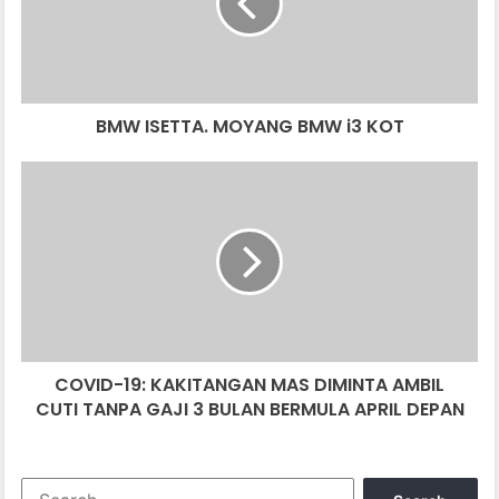
i3
KOT
BMW ISETTA. MOYANG BMW i3 KOT
COVID-
19:
KAKITANGAN
MAS
DIMINTA
AMBIL
CUTI
TANPA
GAJI
COVID-19: KAKITANGAN MAS DIMINTA AMBIL
3
BULAN
CUTI TANPA GAJI 3 BULAN BERMULA APRIL DEPAN
BERMULA
APRIL
DEPAN
Search