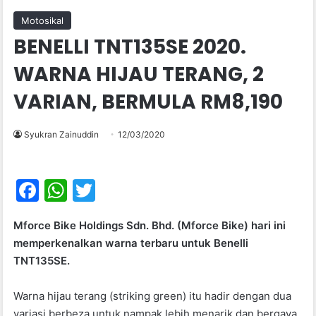
Motosikal
BENELLI TNT135SE 2020.
WARNA HIJAU TERANG, 2
VARIAN, BERMULA RM8,190
Syukran Zainuddin
12/03/2020
F
W
T
a
h
w
Mforce Bike Holdings Sdn. Bhd. (Mforce Bike) hari ini
c
at
itt
memperkenalkan warna terbaru untuk Benelli
e
s
er
TNT135SE.
b
A
Warna hijau terang (striking green) itu hadir dengan dua
o
p
variasi berbeza untuk nampak lebih menarik dan bergaya.