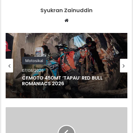
Syukran Zainuddin
Website
Motosikal
07/08/2026
CFMOTO 450MT ‘TAPAU’ RED BULL
ROMANIACS 2026
BMW
ISETTA.
MOYANG
BMW