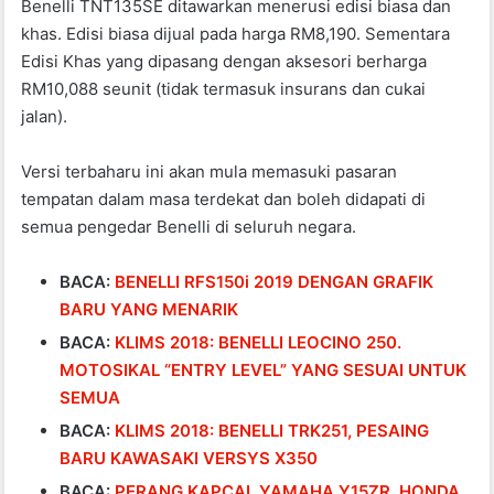
Benelli TNT135SE ditawarkan menerusi edisi biasa dan
khas. Edisi biasa dijual pada harga RM8,190. Sementara
Edisi Khas yang dipasang dengan aksesori berharga
RM10,088 seunit (tidak termasuk insurans dan cukai
jalan).
Versi terbaharu ini akan mula memasuki pasaran
tempatan dalam masa terdekat dan boleh didapati di
semua pengedar Benelli di seluruh negara.
BACA:
BENELLI RFS150i 2019 DENGAN GRAFIK
BARU YANG MENARIK
BACA:
KLIMS 2018: BENELLI LEOCINO 250.
MOTOSIKAL “ENTRY LEVEL” YANG SESUAI UNTUK
SEMUA
BACA:
KLIMS 2018: BENELLI TRK251, PESAING
BARU KAWASAKI VERSYS X350
BACA:
PERANG KAPCAI. YAMAHA Y15ZR, HONDA