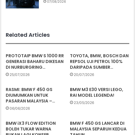
07/08/2026
Related Articles
PROTOTAIP BMW S 1000 RR
TOYOTA, BMW, BOSCH DAN
GENERASI BAHARU DIKESAN
REPSOL UJI PETROL 100%
DI NURBURGRING…
DARIPADA SUMBER…
25/07/2026
20/07/2026
RASMI: BMW F 450 GS
BMW M3 E30 VERSI LEGO,
DIUMUMKAN UNTUK
RAI MODEL LEGENDA!
PASARAN MALAYSIA –…
23/05/2026
06/06/2026
BMW iX3 FLOW EDITION
BMW F 450 GS LANCAR DI
BOLEH TUKAR WARNA
MALAYSIA SEPARUH KEDUA
BUKAN LAGI KONSEP,…
TAHUN…