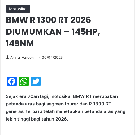
Motosikal
BMW R 1300 RT 2026
DIUMUMKAN – 145HP,
149NM
Amirul Azreen
30/04/2025
F
W
T
a
h
w
Sejak era 70an lagi, motosikal BMW RT merupakan
c
at
itt
petanda aras bagi segmen tourer dan R 1300 RT
e
s
er
generasi terbaru telah menetapkan petanda aras yang
b
A
lebih tinggi bagi tahun 2026.
o
p