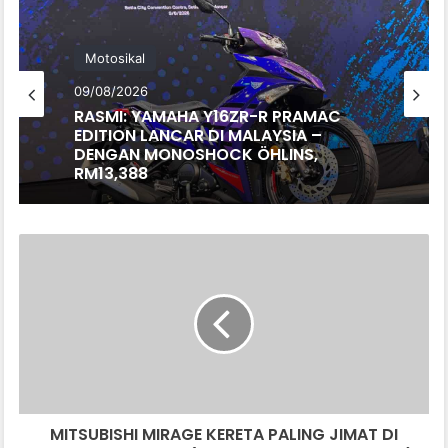
Motosikal
09/08/2026
RASMI: YAMAHA Y16ZR-R PRAMAC
EDITION LANCAR DI MALAYSIA –
DENGAN MONOSHOCK ÖHLINS,
RM13,388
MITSUBISHI
MIRAGE
KERETA
PALING
JIMAT
DI
AMERIKA
SYARIKAT
(DIJUAL
MITSUBISHI MIRAGE KERETA PALING JIMAT DI
SAMPAI