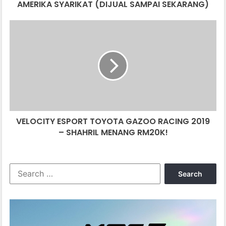
SEKARANG)
AMERIKA SYARIKAT (DIJUAL SAMPAI SEKARANG)
VELOCITY
ESPORT
TOYOTA
GAZOO
RACING
2019
–
SHAHRIL
MENANG
VELOCITY ESPORT TOYOTA GAZOO RACING 2019
RM20K!
– SHAHRIL MENANG RM20K!
Search
for: