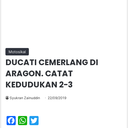
Motosikal
DUCATI CEMERLANG DI
ARAGON. CATAT
KEDUDUKAN 2-3
Syukran Zainuddin
22/09/2019
F
W
T