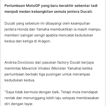
a
h
w
Perlumbaan MotoGP yang baru berakhir sebentar tadi
c
at
itt
menjadi medan kebangkitan semula jentera Ducati.
e
s
er
b
A
Ducati yang sebelum ini dibayangi oleh keampuhan
jentera Honda dan Yamaha membuktikan ia masih mampu
o
p
memberi saingan sengit apabila mencatat kedudukan
o
p
kedua dan ketiga di Aragon.
k
Andrea Dovizioso dari pasukan factory Ducati berjaya
memintas Maverick Vinales (Monster Yamaha) ketika
perlumbaan berbaki tiga pusingan untuk merampas
kedudukan kedua.
“Saya tidak bermula dengan baik. Tetapi mula mendapat
rentak dan menunggang lebih laju selepas membiasakan
diri dengan tayar.