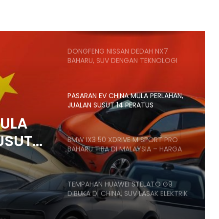
SANGGUP BELI MOTOSIKAL, ALAT
GANTI SELUDUP DEMI SERTAI RXZ
MEMBERS
DONGFENG NISSAN DEDAH NX7
BAHARU, SUV DENGAN TEKNOLOGI
LIDAR
PASARAN EV CHINA MULA PERLAHAN,
JUALAN SUSUT 14 PERATUS
MULA
USUT
BMW IX3 50 XDRIVE M SPORT PRO
BAHARU TIBA DI MALAYSIA – HARGA
MULA RM399K
TEMPAHAN HUAWEI STELATO G9
DIBUKA DI CHINA, SUV LASAK ELEKTRIK
DENGAN KUASA 586HP, HARGA MULA
RM266K