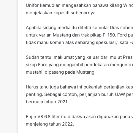
k
Unifor kemudian mengesahkan bahawa kilang Winds
menjelaskan kapasiti sebenarnya.
Apabila sidang media itu diteliti semula, Dias se
untuk varian Mustang dan trak pikap F-150. Ford p
tidak mahu komen atas sebarang spekulasi,” kata F
Sudah tentu, maklumat yang keluar dari mulut Presi
sikap Ford yang mengambil pendekatan mengunci m
mustahil dipasang pada Mustang.
Harus tahu juga bahawa ini bukanlah perjanjian 
penting. Sebagai contoh, perjanjian buruh UAW p
bermula tahun 2021.
Enjin V8 6.8 liter itu didakwa akan digunakan pad
menjelang tahun 2022.