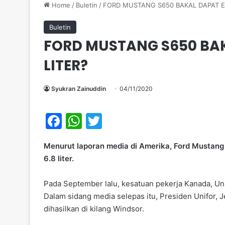
Home
/
Buletin
/
FORD MUSTANG S650 BAKAL DAPAT EN
Buletin
FORD MUSTANG S650 BAK
LITER?
Syukran Zainuddin
04/11/2020
F
W
T
a
h
w
Menurut laporan media di Amerika, Ford Mustang
c
at
itt
6.8 liter.
e
s
er
b
A
Pada September lalu, kesatuan pekerja Kanada, Uni
Dalam sidang media selepas itu, Presiden Unifor, J
o
p
dihasilkan di kilang Windsor.
o
p