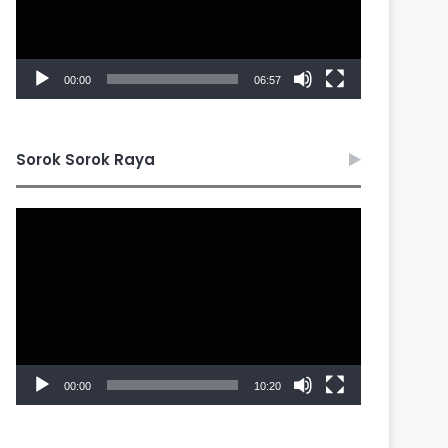
00:00
06:57
Sorok Sorok Raya
Video
Player
00:00
10:20