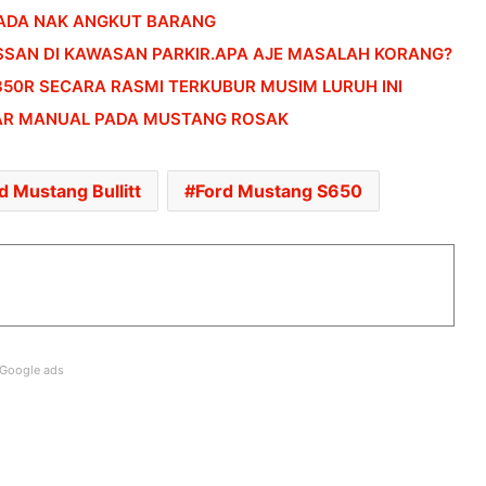
NISSAN FAIRLADY Z DILANCAR DI
 ADA NAK ANGKUT BARANG
INDONESIA!
SSAN DI KAWASAN PARKIR.APA AJE MASALAH KORANG?
50R SECARA RASMI TERKUBUR MUSIM LURUH INI
DJI LANCAR MIC MINI 2S UNTUK
EAR MANUAL PADA MUSTANG ROSAK
PASARAN MALAYSIA – HARGA MULA
RM419
d Mustang Bullitt
Ford Mustang S650
NISSAN KICKS e-POWER DISERAHKAN
KEPADA PDRM UNTUK PENILAIAN
OPERASI
JUALAN MENINGKAT, EV UBAH
LANDSKAP PASARAN AUTOMOTIF
ASEAN
Google ads
AUDI A2 E-TRON KEMBALI, DIKATAKAN
EV PALING CEKAP DALAM SEJARAH
AUDI