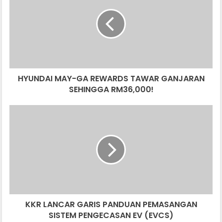
SERBA BAHARU DIKESAN DI EROPAH
GA
REWARDS
TAWAR
GANJARAN
SEHINGGA
RM36,000!
HYUNDAI MAY-GA REWARDS TAWAR GANJARAN
SEHINGGA RM36,000!
KKR
LANCAR
GARIS
PANDUAN
PEMASANGAN
SISTEM
PENGECASAN
EV
(EVCS)
KKR LANCAR GARIS PANDUAN PEMASANGAN
SISTEM PENGECASAN EV (EVCS)