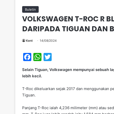
Buletin
VOLKSWAGEN T-ROC R BLA
DARIPADA TIGUAN DAN B
Kent
14/08/2024
F
W
T
a
h
w
Selain Tiguan, Volkswagen mempunyai sebuah lagi
c
at
itt
lebih kecil.
e
s
er
b
A
T-Roc dikeluarkan sejak 2017 dan menggunakan pel
Tiguan.
o
p
o
p
Panjang T-Roc ialah 4,236 milimeter (mm) atau se
k