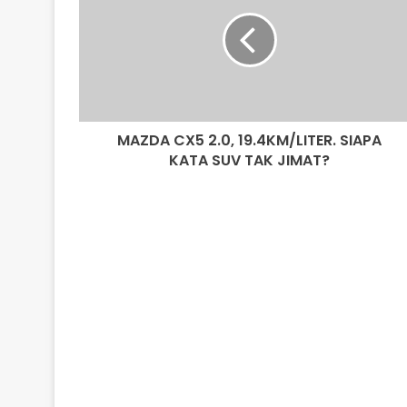
2.0,
19.4KM/LITER.
SIAPA
KATA
SUV
TAK
JIMAT?
MAZDA CX5 2.0, 19.4KM/LITER. SIAPA
KATA SUV TAK JIMAT?