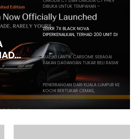
OMODA C7 DAN OMODA C7 PHEV
DIBUKA UNTUK TEMPAHAN –
ANGGARAN HARGA MULA RM160K
ZEEKR 7X BLACK NOVA
DIPERKENALKAN, TERHAD 200 UNIT DI
MALAYSIA, HARGA MULA RM235K
A
HAD
SUZUKI LANTIK CARSOME SEBAGAI
RAKAN DAGANGAN TUKAR BELI RASMI
,
K
PENERBANGAN DARI KUALA LUMPUR KE
KOCHI BERTUKAR CEMAS,
PENUMPANG CUBA BUKA PINTU
PESAWAT
HONDA UBAH STRATEGI, PILIH TATA
UNTUK PLATFORM GENERASI BAHARU
WMOTO
RT1