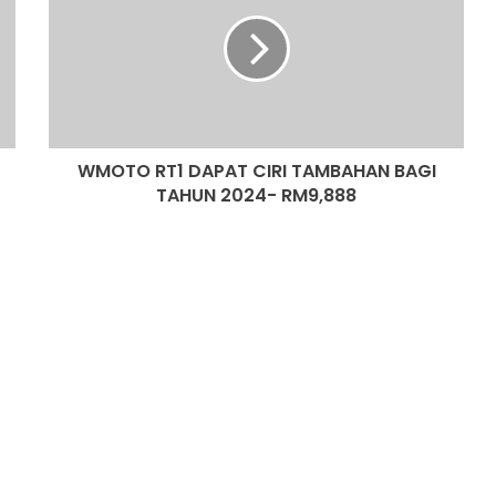
SANGGUP BELI MOTOSIKAL, ALAT
DAPAT
GANTI SELUDUP DEMI SERTAI RXZ
CIRI
MEMBERS
TAMBAHAN
BAGI
TAHUN
DONGFENG NISSAN DEDAH NX7
2024-
BAHARU, SUV DENGAN TEKNOLOGI
RM9,888
LIDAR
WMOTO RT1 DAPAT CIRI TAMBAHAN BAGI
TAHUN 2024- RM9,888
PASARAN EV CHINA MULA PERLAHAN,
JUALAN SUSUT 14 PERATUS
BMW IX3 50 XDRIVE M SPORT PRO
BAHARU TIBA DI MALAYSIA – HARGA
MULA RM399K
HYUNDAI STARGAZER X
DIPERTONTONKAN DI MALAYSIA