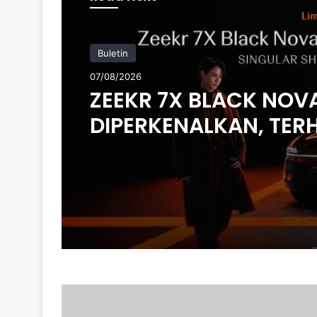
Buletin
07/08/2026
ZEEKR 7X BLACK NOV
DIPERKENALKAN, TER
200 UNIT DI MALAYSIA
HARGA MULA RM235
MAZDA
CX5