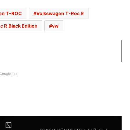
GANTI SELUDUP DEMI SERTAI RXZ
MEMBERS
en T-ROC
Volkswagen T-Roc R
DONGFENG NISSAN DEDAH NX7
 R Black Edition
vw
BAHARU, SUV DENGAN TEKNOLOGI
LIDAR
PASARAN EV CHINA MULA PERLAHAN,
JUALAN SUSUT 14 PERATUS
Google ads
BMW IX3 50 XDRIVE M SPORT PRO
BAHARU TIBA DI MALAYSIA – HARGA
MULA RM399K
HYUNDAI STARGAZER X
DIPERTONTONKAN DI MALAYSIA