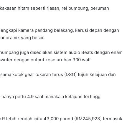
erkakasan hitam seperti riasan, rel bumbung, perumah
dilengkapi kamera pandang belakang, kerusi depan dengan
panoramik yang besar.
enumpang juga disediakan sistem audio Beats dengan enam
subwufer dengan output keseluruhan 300 watt.
sama kotak gear tukaran terus (DSG) tujuh kelajuan dan
 hanya perlu 4.9 saat manakala kelajuan tertinggi
HONDA UBAH STRATEGI, PILIH TATA
UNTUK PLATFORM GENERASI BAHARU
 R lebih rendah iaitu 43,000 pound (RM245,923) termasuk
SANGGUP BELI MOTOSIKAL, ALAT