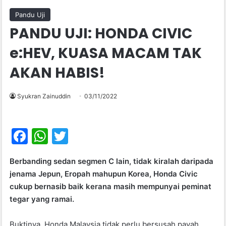
Pandu Uji
PANDU UJI: HONDA CIVIC
e:HEV, KUASA MACAM TAK
AKAN HABIS!
Syukran Zainuddin
03/11/2022
F
W
T
a
h
w
Berbanding sedan segmen C lain, tidak kiralah daripada
c
at
itt
jenama Jepun, Eropah mahupun Korea, Honda Civic
e
s
er
cukup bernasib baik kerana masih mempunyai peminat
b
A
tegar yang ramai.
o
p
Buktinya, Honda Malaysia tidak perlu bersusah payah