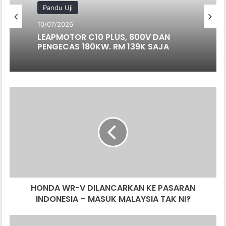
Pandu Uji
10/07/2026
LEAPMOTOR C10 PLUS, 800V DAN
PENGECAS 180KW. RM 139K SAJA
HONDA
WR-
V
DILANCARKAN
KE
PASARAN
INDONESIA
–
MASUK
HONDA WR-V DILANCARKAN KE PASARAN
MALAYSIA
TAK
INDONESIA – MASUK MALAYSIA TAK NI?
NI?
MAURO