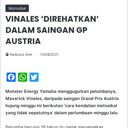
Motosikal
VINALES ‘DIREHATKAN’
DALAM SAINGAN GP
AUSTRIA
Nadzarul Amir
13/08/2021
F
W
T
a
h
w
Monster Energy Yamaha menggugurkan pelumbanya,
c
at
itt
Maverick Vinales, daripada saingan Grand Prix Austria
e
s
er
hujung minggu ini berikutan ‘cara kendalian motosikal
b
A
yang tidak sepatutnya’ dalam perlumbaan minggu lalu.
o
p
Pelumba berusia 26 tahun itu gagal menamatkan