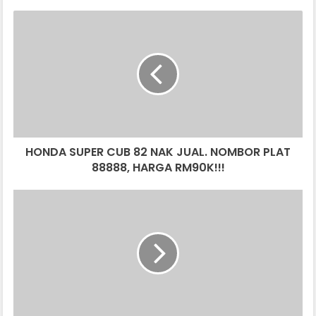
HONDA
SUPER
CUB
82
NAK
JUAL.
NOMBOR
PLAT
88888,
HONDA SUPER CUB 82 NAK JUAL. NOMBOR PLAT
HARGA
RM90K!!!
88888, HARGA RM90K!!!
LELAKI
BERBOGEL
NAIK
MOTOSIKAL
DI
PULAU
PINANG
DISAHKAN
ALAMI